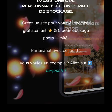
IMAGE, UNE URL
PERSONNALISÉE, UN ESPACE
DE STOCKAGE,
Créez un site pour votre événement
gratuitement
(9€ pour stockage
photo illimité)
Partenariat avec ce jour.fr.
Vous voulez un exemple ? Allez sur
ce-jour.fr !