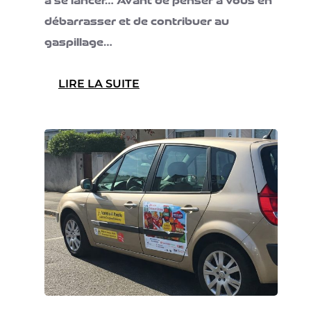
à se lancer… Avant de penser à vous en
débarrasser et de contribuer au
gaspillage…
:
LIRE LA SUITE
NE
JETEZ
PLUS
VOTRE
VIEUX
PC
WINDOWS
10
:
OFFREZ-